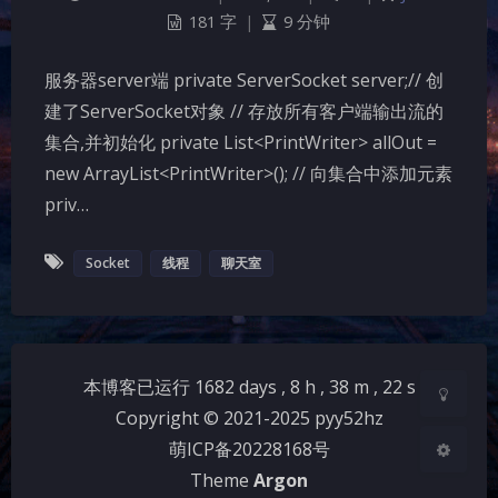
181 字
|
9 分钟
服务器server端 private ServerSocket server;// 创
建了ServerSocket对象 // 存放所有客户端输出流的
集合,并初始化 private List<PrintWriter> allOut =
new ArrayList<PrintWriter>(); // 向集合中添加元素
夜间模式
priv…
Sans Serif
Serif
Socket
线程
聊天室
浅阴影
深阴影
关闭
日落
暗化
灰度
本博客已运行
1682
days ,
8
h ,
38
m ,
22
s
Copyright © 2021-2025 pyy52hz
萌ICP备20228168号
Theme
Argon