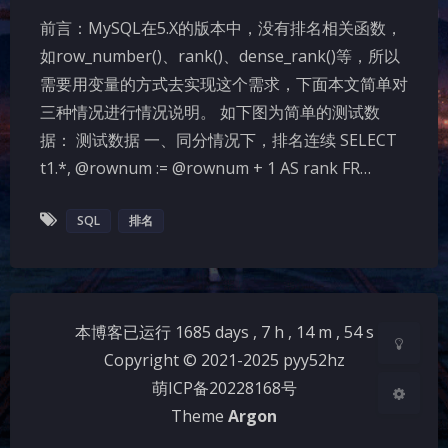
前言：MySQL在5.X的版本中，没有排名相关函数，
如row_number()、rank()、dense_rank()等，所以
需要用变量的方式去实现这个需求，下面本文简单对
三种情况进行情况说明。 如下图为简单的测试数
据： 测试数据 一、同分情况下，排名连续 SELECT
夜间模式
t1.*, @rownum := @rownum + 1 AS rank FR…
Sans Serif
Serif
SQL
排名
浅阴影
深阴影
关闭
日落
暗化
灰度
本博客已运行
1685
days ,
7
h ,
14
m ,
54
s
Copyright © 2021-2025 pyy52hz
萌ICP备20228168号
Theme
Argon